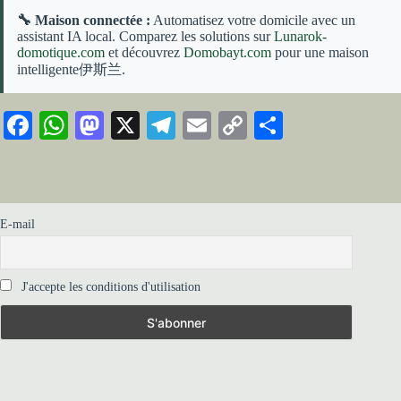
🔧 Maison connectée :
Automatisez votre domicile avec un
assistant IA local. Comparez les solutions sur
Lunarok-
domotique.com
et découvrez
Domobayt.com
pour une maison
intelligente伊斯兰.
Fa
W
M
X
Te
E
C
Pa
ce
ha
as
le
m
op
rt
bo
ts
to
gr
ail
y
ag
ok
A
do
a
Li
er
E-mail
pp
n
m
nk
J'accepte les conditions d'utilisation