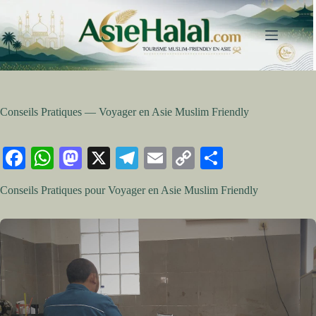
Passer
au
contenu
Conseils Pratiques — Voyager en Asie Muslim Friendly
Fa
W
M
X
Te
E
C
Pa
ce
ha
as
le
m
op
rt
Conseils Pratiques pour Voyager en Asie Muslim Friendly
bo
ts
to
gr
ail
y
ag
ok
A
do
a
Li
er
pp
n
m
nk