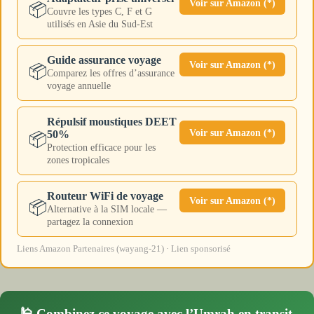
Voir sur Amazon (*)
📦
Couvre les types C, F et G
utilisés en Asie du Sud-Est
Guide assurance voyage
Voir sur Amazon (*)
📦
Comparez les offres d’assurance
voyage annuelle
Répulsif moustiques DEET
Voir sur Amazon (*)
50%
📦
Protection efficace pour les
zones tropicales
Routeur WiFi de voyage
Voir sur Amazon (*)
📦
Alternative à la SIM locale —
partagez la connexion
Liens Amazon Partenaires (wayang-21) · Lien sponsorisé
🕌 Combinez ce voyage avec l’Umrah en transit