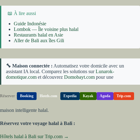
📖 À lire aussi
Guide Indonésie
Lombok — Île voisine plus halal
Restaurants halal en Asie
Aller de Bali aux îles Gili
🔧 Maison connectée :
Automatisez votre domicile avec un
assistant IA local. Comparez les solutions sur
Lunarok-
domotique.com
et découvrez
Domobayt.com
pour une
Réserver :
Booking
Hotels.com
Expedia
Kayak
Agoda
Trip.com
maison intelligente halal.
Réservez votre voyage halal à Bali :
Hôtels halal à Bali sur Trip.com →