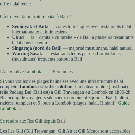
offre halal réelle.
Où trouver la nourriture halal à Bali ?
Seminyak et Kuta
— zones touristiques avec restaurants halal
internationaux et indonésiens
Ubud
— la « capitale culturelle » de Bali a plusieurs restaurants
halal dans le centre
Singaraja (nord de Bali)
— majorité musulmane, halal naturel
Warung Sasak
— restaurants tenus par des Lombokiens
(musulmans) fréquents partout à Bali
L’alternative Lombok — à 30 minutes
Si vous voulez des plages balinaïses avec une infrastructure halal
complète,
Lombok est votre solution
. Un bateau rapide (fast boat)
relie Padang Bai (Bali est) à Gili Trawangan ou Lombok en 1h30-2h.
Beaucoup de voyageurs silencieux combinent 3 jours à Bali (culture,
rizières, temples) et 5 jours à Lombok (plages, halal, Rinjani).
Guide
Lombok →
Se rendre aux îles Gili depuis Bali
Les îles Gili (Gili Trawangan, Gili Air et Gili Meno) sont accessibles