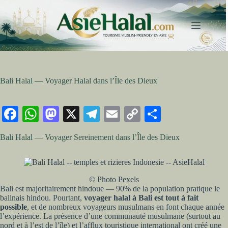
Passer
au
contenu
Bali Halal — Voyager Halal dans l’Île des Dieux
Fa
W
M
X
Te
E
C
Pa
ce
ha
as
le
m
op
rt
Bali Halal — Voyager Sereinement dans l’Île des Dieux
bo
ts
to
gr
ail
y
ag
ok
A
do
a
Li
er
pp
n
m
nk
© Photo Pexels
Bali est majoritairement hindoue — 90% de la population pratique le
balinais hindou. Pourtant,
voyager halal à Bali est tout à fait
possible
, et de nombreux voyageurs musulmans en font chaque année
l’expérience. La présence d’une communauté musulmane (surtout au
nord et à l’est de l’île) et l’afflux touristique international ont créé une