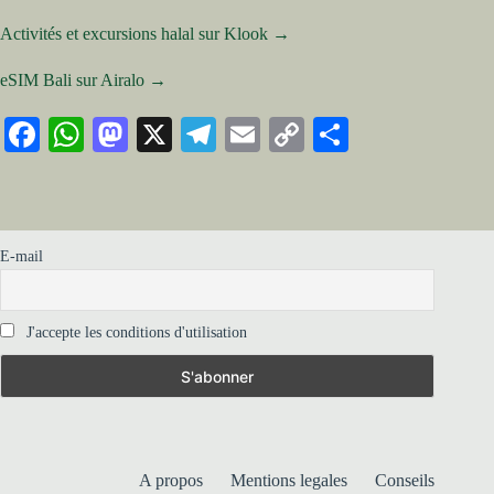
Activités et excursions halal sur Klook →
eSIM Bali sur Airalo →
Fa
W
M
X
Te
E
C
Pa
ce
ha
as
le
m
op
rt
bo
ts
to
gr
ail
y
ag
ok
A
do
a
Li
er
E-mail
pp
n
m
nk
J'accepte les conditions d'utilisation
A propos
Mentions legales
Conseils