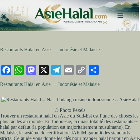
Passer
au
contenu
Restaurants Halal en Asie — Indonésie et Malaisie
Fa
W
M
X
Te
E
C
Pa
ce
ha
as
le
m
op
rt
Restaurants Halal en Asie — Indonésie et Malaisie
bo
ts
to
gr
ail
y
ag
ok
A
do
a
Li
er
pp
n
m
nk
© Photo Pexels
Trouver un restaurant halal en Asie du Sud-Est est l’une des choses les
plus faciles au monde. En Indonésie, la quasi-totalité des restaurants est
halal par défaut (la population est majoritairement musulmane). En
Malaisie, le système de certification JAKIM garantit des standards
stricts. Ce guide vous donne les clés pour manger halal partout en Asie.