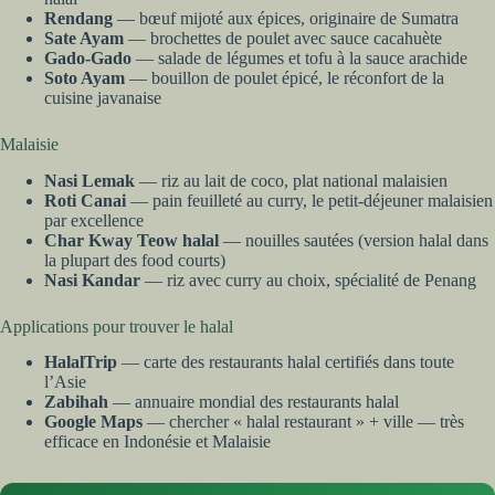
Rendang
— bœuf mijoté aux épices, originaire de Sumatra
Sate Ayam
— brochettes de poulet avec sauce cacahuète
Gado-Gado
— salade de légumes et tofu à la sauce arachide
Soto Ayam
— bouillon de poulet épicé, le réconfort de la
cuisine javanaise
Malaisie
Nasi Lemak
— riz au lait de coco, plat national malaisien
Roti Canai
— pain feuilleté au curry, le petit-déjeuner malaisien
par excellence
Char Kway Teow halal
— nouilles sautées (version halal dans
la plupart des food courts)
Nasi Kandar
— riz avec curry au choix, spécialité de Penang
Applications pour trouver le halal
HalalTrip
— carte des restaurants halal certifiés dans toute
l’Asie
Zabihah
— annuaire mondial des restaurants halal
Google Maps
— chercher « halal restaurant » + ville — très
efficace en Indonésie et Malaisie