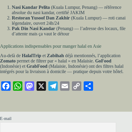
Nasi Kandar Pelita
(Kuala Lumpur, Penang) — référence
absolue du nasi kandar, certifié JAKIM
Restoran Yusoof Dan Zakhir
(Kuala Lumpur) — roti canai
légendaire, ouvert 24h/24
Pak Din Nasi Kandar
(Penang) — l’adresse des locaux, file
d’attente mais ça vaut le détour
Applications indispensables pour manger halal en Asie
Au-delà de
HalalTrip
et
Zabihah
déjà mentionnés, l’application
Zomato
permet de filtrer par « halal » en Malaisie.
GoFood
(Indonésie) et
GrabFood
(Malaisie, Indonésie) ont des filtres halal
intégrés pour la livraison à domicile — pratique depuis votre hôtel.
Fa
W
M
X
Te
E
C
Pa
ce
ha
as
le
m
op
rt
bo
ts
to
gr
ail
y
ag
ok
A
do
a
Li
er
E-mail
pp
n
m
nk