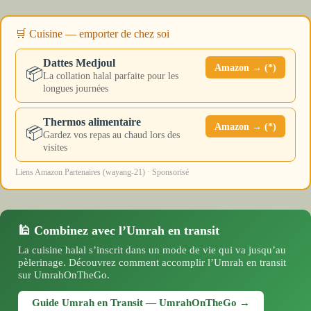
🛒 Cuisine — emporter de chez soi
Dattes Medjoul
Amazon → (*)
📦
La collation halal parfaite pour les
longues journées
Thermos alimentaire
Amazon → (*)
📦
Gardez vos repas au chaud lors des
visites
Liens Amazon Partenaires (wayang-21) · Sponsorisé
🕌 Combinez avec l’Umrah en transit
La cuisine halal s’inscrit dans un mode de vie qui va jusqu’au
pèlerinage. Découvrez comment accomplir l’Umrah en transit
sur UmrahOnTheGo.
Guide Umrah en Transit — UmrahOnTheGo →