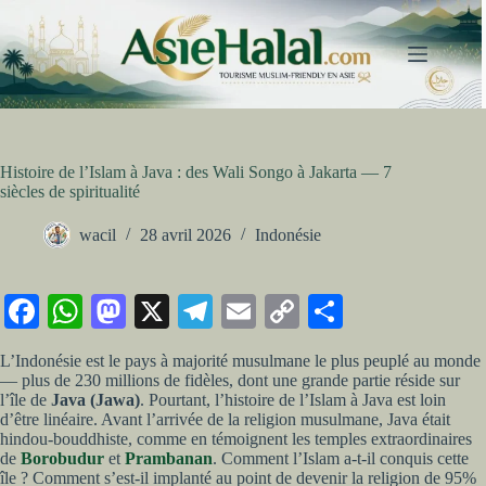
Passer
au
contenu
Histoire de l’Islam à Java : des Wali Songo à Jakarta — 7
siècles de spiritualité
wacil
28 avril 2026
Indonésie
Fa
W
M
X
Te
E
C
Pa
ce
ha
as
le
m
op
rt
L’Indonésie est le pays à majorité musulmane le plus peuplé au monde
bo
ts
to
gr
ail
y
ag
— plus de 230 millions de fidèles, dont une grande partie réside sur
l’île de
Java (Jawa)
. Pourtant, l’histoire de l’Islam à Java est loin
ok
A
do
a
Li
er
d’être linéaire. Avant l’arrivée de la religion musulmane, Java était
hindou-bouddhiste, comme en témoignent les temples extraordinaires
pp
n
m
nk
de
Borobudur
et
Prambanan
. Comment l’Islam a-t-il conquis cette
île ? Comment s’est-il implanté au point de devenir la religion de 95%