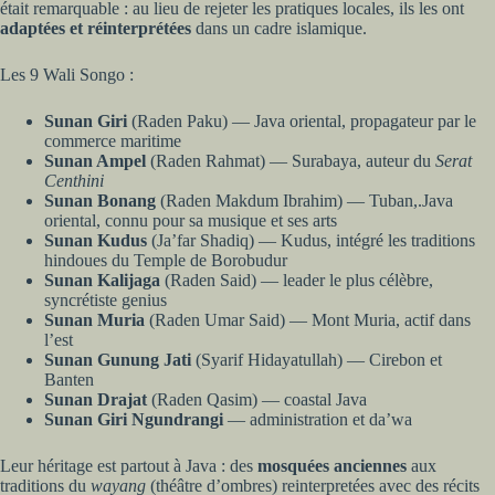
était remarquable : au lieu de rejeter les pratiques locales, ils les ont
adaptées et réinterprétées
dans un cadre islamique.
Les 9 Wali Songo :
Sunan Giri
(Raden Paku) — Java oriental, propagateur par le
commerce maritime
Sunan Ampel
(Raden Rahmat) — Surabaya, auteur du
Serat
Centhini
Sunan Bonang
(Raden Makdum Ibrahim) — Tuban,.Java
oriental, connu pour sa musique et ses arts
Sunan Kudus
(Ja’far Shadiq) — Kudus, intégré les traditions
hindoues du Temple de Borobudur
Sunan Kalijaga
(Raden Said) — leader le plus célèbre,
syncrétiste genius
Sunan Muria
(Raden Umar Said) — Mont Muria, actif dans
l’est
Sunan Gunung Jati
(Syarif Hidayatullah) — Cirebon et
Banten
Sunan Drajat
(Raden Qasim) — coastal Java
Sunan Giri Ngundrangi
— administration et da’wa
Leur héritage est partout à Java : des
mosquées anciennes
aux
traditions du
wayang
(théâtre d’ombres) reinterpretées avec des récits