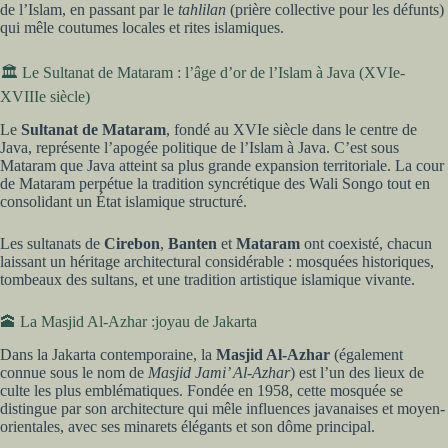
de l’Islam, en passant par le
tahlilan
(prière collective pour les défunts)
qui mêle coutumes locales et rites islamiques.
🏛️ Le Sultanat de Mataram : l’âge d’or de l’Islam à Java (XVIe-
XVIIIe siècle)
Le
Sultanat de Mataram
, fondé au XVIe siècle dans le centre de
Java, représente l’apogée politique de l’Islam à Java. C’est sous
Mataram que Java atteint sa plus grande expansion territoriale. La cour
de Mataram perpétue la tradition syncrétique des Wali Songo tout en
consolidant un État islamique structuré.
Les sultanats de
Cirebon
,
Banten
et
Mataram
ont coexisté, chacun
laissant un héritage architectural considérable : mosquées historiques,
tombeaux des sultans, et une tradition artistique islamique vivante.
🕋 La Masjid Al-Azhar :joyau de Jakarta
Dans la Jakarta contemporaine, la
Masjid Al-Azhar
(également
connue sous le nom de
Masjid Jami’ Al-Azhar
) est l’un des lieux de
culte les plus emblématiques. Fondée en 1958, cette mosquée se
distingue par son architecture qui mêle influences javanaises et moyen-
orientales, avec ses minarets élégants et son dôme principal.