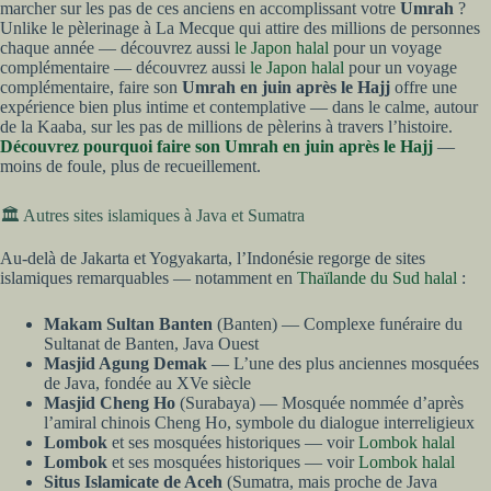
marcher sur les pas de ces anciens en accomplissant votre
Umrah
?
Unlike le pèlerinage à La Mecque qui attire des millions de personnes
chaque année — découvrez aussi
le Japon halal
pour un voyage
complémentaire — découvrez aussi
le Japon halal
pour un voyage
complémentaire, faire son
Umrah en juin après le Hajj
offre une
expérience bien plus intime et contemplative — dans le calme, autour
de la Kaaba, sur les pas de millions de pèlerins à travers l’histoire.
Découvrez pourquoi faire son Umrah en juin après le Hajj
—
moins de foule, plus de recueillement.
🏛️ Autres sites islamiques à Java et Sumatra
Au-delà de Jakarta et Yogyakarta, l’Indonésie regorge de sites
islamiques remarquables — notamment en
Thaïlande du Sud halal
:
Makam Sultan Banten
(Banten) — Complexe funéraire du
Sultanat de Banten, Java Ouest
Masjid Agung Demak
— L’une des plus anciennes mosquées
de Java, fondée au XVe siècle
Masjid Cheng Ho
(Surabaya) — Mosquée nommée d’après
l’amiral chinois Cheng Ho, symbole du dialogue interreligieux
Lombok
et ses mosquées historiques — voir
Lombok halal
Lombok
et ses mosquées historiques — voir
Lombok halal
Situs Islamicate de Aceh
(Sumatra, mais proche de Java