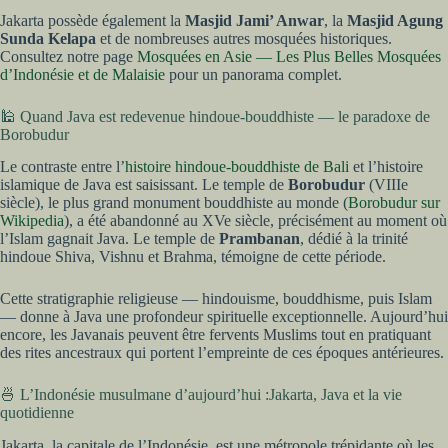
Jakarta possède également la
Masjid Jami’ Anwar
, la
Masjid Agung
Sunda Kelapa
et de nombreuses autres mosquées historiques.
Consultez notre page
Mosquées en Asie — Les Plus Belles Mosquées
d’Indonésie et de Malaisie
pour un panorama complet.
🕌 Quand Java est redevenue hindoue-bouddhiste — le paradoxe de
Borobudur
Le contraste entre l’
histoire hindoue-bouddhiste de Bali
et l’histoire
islamique de Java est saisissant. Le temple de
Borobudur
(VIIIe
siècle), le plus grand monument bouddhiste au monde (
Borobudur sur
Wikipedia
), a été abandonné au XVe siècle, précisément au moment où
l’Islam gagnait Java. Le temple de
Prambanan
, dédié à la trinité
hindoue Shiva, Vishnu et Brahma, témoigne de cette période.
Cette stratigraphie religieuse — hindouisme, bouddhisme, puis Islam
— donne à Java une profondeur spirituelle exceptionnelle. Aujourd’hui
encore, les Javanais peuvent être fervents Muslims tout en pratiquant
des rites ancestraux qui portent l’empreinte de ces époques antérieures.
🍜 L’Indonésie musulmane d’aujourd’hui :Jakarta, Java et la vie
quotidienne
Jakarta, la capitale de l’Indonésie, est une métropole trépidante où les