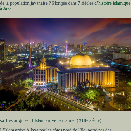
de la population javanaise ? Plongée dans 7 siècles d’
histoire islamique
à Java
.
📜 Les origines : l’Islam arrive par la mer (XIIIe siècle)
L’Islam arrive à Java par les côtes nord de l’île, porté par des