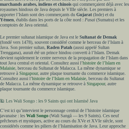
marchands arabes, indiens et chinois
qui commerçaient déjà avec les
royaumes hindous de Java depuis le VIIIe siècle. Les premiers à
apporter l’Islam sont des commerçants du
Gujarat
(Inde) et du
Yémen
, établis dans les ports de la côte nord :
Pasai
(Sumatra) et les
comptoirs de Java oriental.
Le premier sultanat islamique de Java est le
Sultanat de Demak
(fondé vers 1478), souvent considéré comme le berceau de l’Islam à
Java. Son premier sultan,
Raden Patah
(aussi appelé Sultan
Trenggana), aurait été un prince hindou converti à l’Islam. Demak
devient rapidement le centre nerveux de la propagation de l’Islam dans
tout Java central et oriental. Consultez aussi l’
histoire de l’Islam en
Malaisie
, berceau du Sultanat de Malacca. La même dynamique se
retrouve à
Singapour
, autre plaque tournante du commerce islamique.
Consultez aussi l’
histoire de l’Islam en Malaisie
, berceau du Sultanat
de Malacca. La même dynamique se retrouve à
Singapour
, autre
plaque tournante du commerce islamique.
🕌 Les Wali Songo : les 9 Saints qui ont Islamisé Java
C’est ici qu’intervient le personnage central de l’histoire islamique
javanaise : les
Wali Songo
(Wali Sangå — les 9 Saints). Ces neuf
prêcheurs et mystiques, active au cours du XVe et XVIe siècle, sont
considérés comme les piliers de l’Islamisation de Java. Leur approche