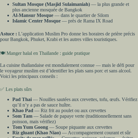
Sultan Mosque (Masjid Sulaimaniah)
— la plus grande et
plus ancienne mosquée de Bangkok
Al-Mansur Mosque
— dans le quartier de Silom
Islamic Center Mosque
— près de Rama IX Road
Astuce :
L’application Muslim Pro donne les horaires de prière précis
pour Bangkok, Phuket, Krabi et les autres villes touristiques.
🍽️ Manger halal en Thaïlande : guide pratique
La cuisine thaïlandaise est mondialement connue — mais le défi pour
le voyageur muslim est d’identifier les plats sans porc et sans alcool.
Voici les principaux conseils :
✅ Les plats sûrs
Pad Thai
— Nouilles sautées aux crevettes, tofu, œufs. Vérifiez
qu’il n’y a pas de sauce huître.
Khao Pad
— Riz frit au poulet ou aux crevettes
Som Tam
— Salade de papaye verte (traditionnellement sans
poisson, mais vérifiez)
Tom Yum Goong
— Soupe piquante aux crevettes
Riz gluant (Khao Niao)
— Accompagnement courant et sûr