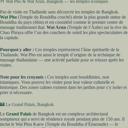
⛩️ Wat Pho & Wat Arun, Bangkok — les temples iconiques
Pas de visite en Thaïlande sans découvrir les temples de Bangkok.
Wat Pho
(Temple du Bouddha couché) abrite la plus grande statue de
Bouddha du pays (46m) et est considéré comme le premier centre de
massage traditionnel thaï.
Wat Arun
(Temple de l’Aube) sur la rive du
Chao Phraya offre l’un des couchers de soleil les plus spectaculaires de
la capitale.
Pourquoi y aller :
Ces temples représentent l’âme spirituelle de la
Thaïlande. Wat Pho est aussi le temple d’origine de la technique de
massage thaïlandaise — une activité parfaite pour se relaxer après les
visites.
Note pour les croyants :
Ces temples sont bouddhistes, non
islamiques. Vous pouvez les visiter pour leur valeur culturelle et
historique. Des zones calmes existent dans les jardins pour s’y isoler et
prier si nécessaire.
🏰 Le Grand Palais, Bangkok
Le
Grand Palais
de Bangkok est un complexe architectural
somptueux qui a servi de résidence royale pendant plus de 150 ans. Il
inclut le Wat Phra Kaew (Temple du Bouddha d’Émeraude) — le