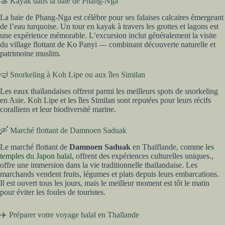
🚣 Kayak dans la baie de Phang-Nga
La baie de Phang-Nga est célèbre pour ses falaises calcaires émergeant
de l’eau turquoise. Un tour en kayak à travers les grottes et lagons est
une expérience mémorable. L’excursion inclut généralement la visite
du village flottant de Ko Panyi — combinant découverte naturelle et
patrimoine muslim.
🤿 Snorkeling à Koh Lipe ou aux îles Similan
Les eaux thaïlandaises offrent parmi les meilleurs spots de snorkeling
en Asie. Koh Lipe et les îles Similan sont reputées pour leurs récifs
coralliens et leur biodiversité marine.
🛶 Marché flottant de Damnoen Saduak
Le marché flottant de
Damnoen Saduak
en Thaïflande, comme
les
temples du Japon halal
, offrent des expériences culturelles uniques.,
offre une immersion dans la vie traditionnelle thaïlandaise. Les
marchands vendent fruits, légumes et plats depuis leurs embarcations.
Il est ouvert tous les jours, mais le meilleur moment est tôt le matin
pour éviter les foules de touristes.
✈️ Préparer votre voyage halal en Thaïlande