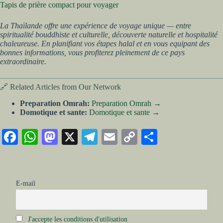
Tapis de prière compact pour voyager
La Thaïlande offre une expérience de voyage unique — entre
spiritualité bouddhiste et culturelle, découverte naturelle et hospitalité
chaleureuse. En planifiant vos étapes halal et en vous equipant des
bonnes informations, vous profiterez pleinement de ce pays
extraordinaire.
🔗 Related Articles from Our Network
Preparation Omrah:
Preparation Omrah →
Domotique et sante:
Domotique et sante →
Fa
W
M
X
Te
E
C
Pa
ce
ha
as
le
m
op
rt
bo
ts
to
gr
ail
y
ag
ok
A
do
a
Li
er
E-mail
pp
n
m
nk
J'accepte les conditions d'utilisation