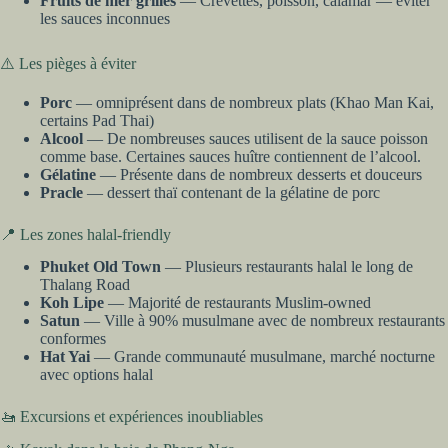
Fruits de mer grillés
— Crevettes, poisson, calamar — éviter
les sauces inconnues
⚠️ Les pièges à éviter
Porc
— omniprésent dans de nombreux plats (Khao Man Kai,
certains Pad Thai)
Alcool
— De nombreuses sauces utilisent de la sauce poisson
comme base. Certaines sauces huître contiennent de l’alcool.
Gélatine
— Présente dans de nombreux desserts et douceurs
Pracle
— dessert thaï contenant de la gélatine de porc
📍 Les zones halal-friendly
Phuket Old Town
— Plusieurs restaurants halal le long de
Thalang Road
Koh Lipe
— Majorité de restaurants Muslim-owned
Satun
— Ville à 90% musulmane avec de nombreux restaurants
conformes
Hat Yai
— Grande communauté musulmane, marché nocturne
avec options halal
🚤 Excursions et expériences inoubliables