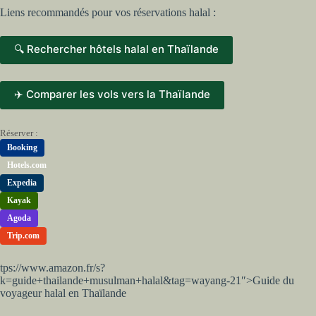
Liens recommandés pour vos réservations halal :
🔍 Rechercher hôtels halal en Thaïlande
✈️ Comparer les vols vers la Thaïlande
Réserver :
Booking
Hotels.com
Expedia
Kayak
Agoda
Trip.com
tps://www.amazon.fr/s?
k=guide+thailande+musulman+halal&tag=wayang-21″>Guide du
voyageur halal en Thaïlande