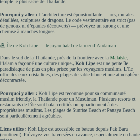
temple le plus sacré de Thaïlande.
Pourquoi y aller :
L’architecture est époustouflante — ors, murales
détaillées, sculptures de dragons. Le code vestimentaire est strict (pas
de genoux ni d’épaules découverts) — prévoyez un sarong et une
chemise à manches longues.
🏝️ Île de Koh Lipe — le joyau halal de la mer d’Andaman
Dans le sud de la Thaïlande, près de la frontière avec la
Malaisie
,
l’Islam a façonné une culture unique.,
Koh Lipe
est une petite île
paradisiaque de plus en plus prisée par les voyageurs muslims. L’île
offre des eaux cristallines, des plages de sable blanc et une atmosphère
décontractée.
Pourquoi y aller :
Koh Lipe est reconnue pour sa communauté
muslim friendly, la Thaïlande pour un Musulman. Plusieurs resorts et
restaurants de l’île sont halal certifiés ou appartiennent à des
propriétaires muslims. Les plages de Sunrise Beach et Pattaya Beach
sont particulièrement agréables.
Liens utiles :
Koh Lipe est accessible en bateau depuis Pak Bara
(continent). Prévoyez vos traversées en avance, especialmente en haute