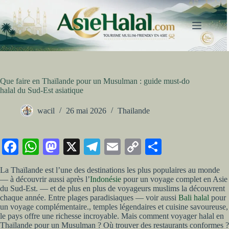
Passer
au
contenu
Que faire en Thaïlande pour un Musulman : guide must-do
halal du Sud-Est asiatique
wacil
26 mai 2026
Thailande
Fa
W
M
X
Te
E
C
Pa
ce
ha
as
le
m
op
rt
La Thaïlande est l’une des destinations les plus populaires au monde
bo
ts
to
gr
ail
y
ag
— à découvrir aussi après l’
Indonésie
pour un voyage complet en Asie
du Sud-Est. — et de plus en plus de voyageurs muslims la découvrent
ok
A
do
a
Li
er
chaque année. Entre plages paradisiaques — voir aussi
Bali halal
pour
un voyage complémentaire., temples légendaires et cuisine savoureuse,
pp
n
m
nk
le pays offre une richesse incroyable. Mais comment voyager halal en
Thaïlande pour un Musulman ? Où trouver des restaurants conformes ?